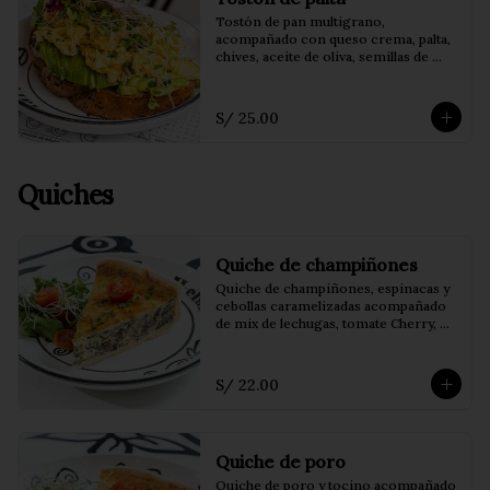
Tostón de pan multigrano, 
acompañado con queso crema, palta, 
chives, aceite de oliva, semillas de 
girasol, brotes de alfalfa y huevo 
revuelto
S/ 25.00
Quiches
Quiche de champiñones
Quiche de champiñones, espinacas y 
cebollas caramelizadas acompañado 
de mix de lechugas, tomate Cherry, 
brotes y vinagreta balsámica o de la 
casa.
S/ 22.00
Quiche de poro
Quiche de poro y tocino acompañado 