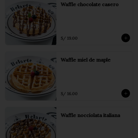
Waffle chocolate casero
S/ 19.00
Waffle miel de maple
S/ 16.00
Waffle nocciolata italiana