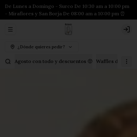
De Lunes a Domingo - Surco De 10:30 am a 10:00 pm
- Miraflores y San Borja De 08:00 am a 10:00 pm ⏰
Abrir menu de navegación
Logi
¿Dónde quieres pedir?
Agosto con todo y descuentos 🤑
Waffles dulces
P