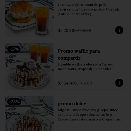
1 sandwich(Croissant de pollo, 
croissant de huevo o mixto) + bebida 
(Café o iced coffee)
S/ 23.20
S/ 29.00
-
15
%
Promo waffle para
compartir
1 double waffle a elección ( oreo, 
noccialatta, tropical) + 2 bebidas
S/ 54.40
S/ 64.00
-
25
%
promo dulce
Elige tu Dulce favorito (CrepeDulce 
de leche o Crepe salsa de toffe o 
Crepe chocolate casero o Crepe miel 
de maple o waffle salsa de toffe o 
waffle chocolate casero) + bebida 