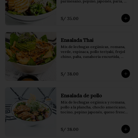
parmesano, pepino, japonés, paria, 
crocante, tomate Cherry y 
champiñones salteados. 
Acompañados de vinagreta de 
S/ 35.00
balsámico
Ensalada Thai
Mix de lechugas orgánicas, romana, 
verde, espinaca, pollo teriyaki, frejol 
chino, palta, zanahoria encurtida, 
decorado con wantán frito 
acompañado de salsa thai
S/ 38.00
Ensalada de pollo
Mix de lechugas orgánica y romana, 
pollo a la plancha, choclo americano, 
tocino, pepino japonés, queso fresco, 
rabanito encurtido, decorado con 
crocantes de wantán acompañado de 
salsa honey mustard.
S/ 38.00