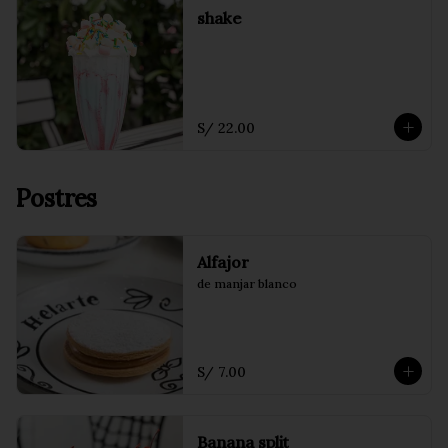
shake
S/ 22.00
Postres
Alfajor
de manjar blanco
S/ 7.00
Banana split