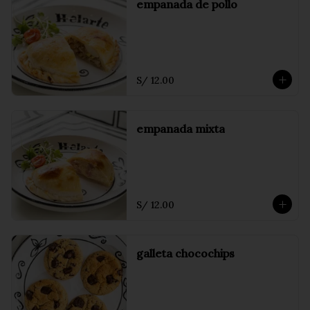
empanada de pollo
S/ 12.00
empanada mixta
S/ 12.00
galleta chocochips