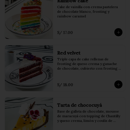
Rainbow cake
Cake de vainilla con crema pastelera 
de chocolate blanco, frosting y 
rainbow caramel
S/ 17.00
Red velvet
Triple capa de cake rellenas de 
frosting de queso crema y ganache 
de chocolate, cubierto con frosting y 
virutas de cake, acompañado de salsa 
de la casa.
S/ 18.00
Tarta de chococuyá
Base de galleta de chocolate, mousse 
de maracuyá con topping de Chantilly 
y queso crema, limón y coulis de 
maracuyá.