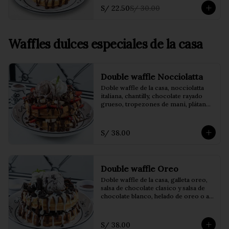
(Café o iced coffee)
S/ 22.50
S/ 30.00
Waffles dulces especiales de la casa
Double waffle Nocciolatta
Doble waffle de la casa, nocciolatta 
italiana, chantilly, chocolate rayado 
grueso, tropezones de mani, plátano 
y fresas con helado de Nutella.
S/ 38.00
Double waffle Oreo
Doble waffle de la casa, galleta oreo, 
salsa de chocolate clasico y salsa de 
chocolate blanco, helado de oreo o a 
eleccion y chantilly
S/ 38.00