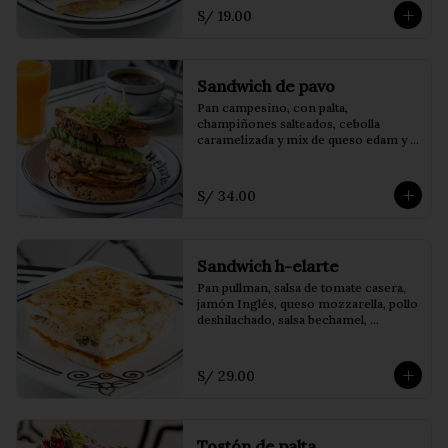
S/ 19.00
Sandwich de pavo
Pan campesino, con palta, 
champiñones salteados, cebolla 
caramelizada y mix de queso edam y 
mozzarella
S/ 34.00
Sandwich h-elarte
Pan pullman, salsa de tomate casera, 
jamón Inglés, queso mozzarella, pollo 
deshilachado, salsa bechamel, 
champiñones salteados y orégano.
S/ 29.00
Tostón de palta