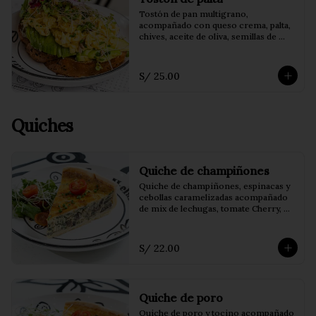
Tostón de pan multigrano, 
acompañado con queso crema, palta, 
chives, aceite de oliva, semillas de 
girasol, brotes de alfalfa y huevo 
revuelto
S/ 25.00
Quiches
Quiche de champiñones
Quiche de champiñones, espinacas y 
cebollas caramelizadas acompañado 
de mix de lechugas, tomate Cherry, 
brotes y vinagreta balsámica o de la 
casa.
S/ 22.00
Quiche de poro
Quiche de poro y tocino acompañado 