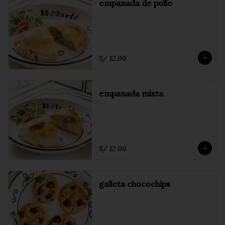
empanada de pollo
S/ 12.00
empanada mixta
S/ 12.00
galleta chocochips