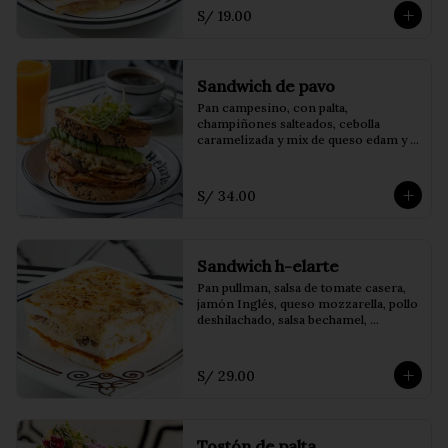
S/ 19.00
Sandwich de pavo
Pan campesino, con palta, 
champiñones salteados, cebolla 
caramelizada y mix de queso edam y 
mozzarella
S/ 34.00
Sandwich h-elarte
Pan pullman, salsa de tomate casera, 
jamón Inglés, queso mozzarella, pollo 
deshilachado, salsa bechamel, 
champiñones salteados y orégano.
S/ 29.00
Tostón de palta