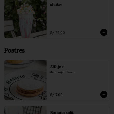
shake
S/ 22.00
Postres
Alfajor
de manjar blanco
S/ 7.00
Banana split