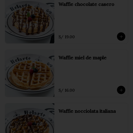
Waffle chocolate casero
S/ 19.00
Waffle miel de maple
S/ 16.00
Waffle nocciolata italiana