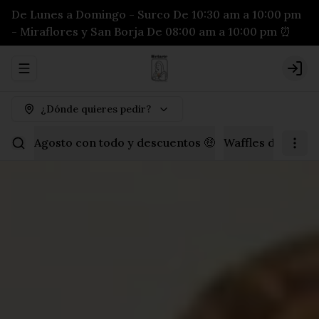
De Lunes a Domingo - Surco De 10:30 am a 10:00 pm
- Miraflores y San Borja De 08:00 am a 10:00 pm ⏰
Abrir menu de navegación
Logi
¿Dónde quieres pedir?
Agosto con todo y descuentos 🤑
Waffles dulces
P