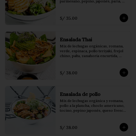
parmesano, pepino, japonés, paria, 
crocante, tomate Cherry y 
champiñones salteados. 
Acompañados de vinagreta de 
S/ 35.00
balsámico
Ensalada Thai
Mix de lechugas orgánicas, romana, 
verde, espinaca, pollo teriyaki, frejol 
chino, palta, zanahoria encurtida, 
decorado con wantán frito 
acompañado de salsa thai
S/ 38.00
Ensalada de pollo
Mix de lechugas orgánica y romana, 
pollo a la plancha, choclo americano, 
tocino, pepino japonés, queso fresco, 
rabanito encurtido, decorado con 
crocantes de wantán acompañado de 
salsa honey mustard.
S/ 38.00