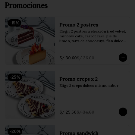
Promociones
-
15
%
Promo 2 postres
Elegir 2 postres a elección (red velvet, 
rainbow cake, carrot cake, pie de 
limon, tarta de chococuyá, flan dulce 
de leche o crumble de manzana)
S/ 30.60
S/ 36.00
-
25
%
Promo creps x 2
Elige 2 creps dulces mismo sabor
S/ 25.50
S/ 34.00
-
20
%
Promo sandwich