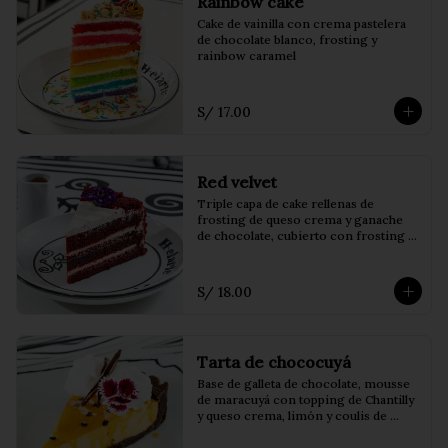
Rainbow cake
Cake de vainilla con crema pastelera 
de chocolate blanco, frosting y 
rainbow caramel
S/ 17.00
Red velvet
Triple capa de cake rellenas de 
frosting de queso crema y ganache 
de chocolate, cubierto con frosting y 
virutas de cake, acompañado de salsa 
de la casa.
S/ 18.00
Tarta de chococuyá
Base de galleta de chocolate, mousse 
de maracuyá con topping de Chantilly 
y queso crema, limón y coulis de 
maracuyá.