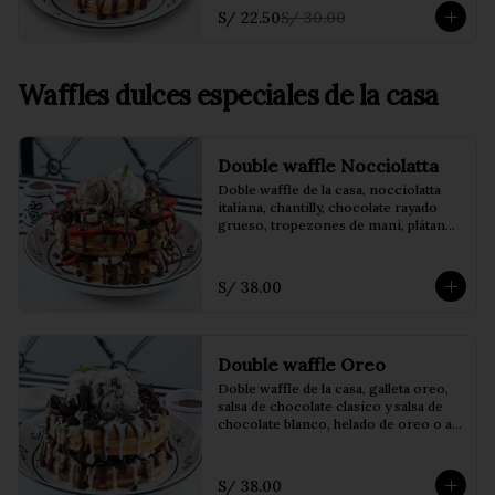
(Café o iced coffee)
S/ 22.50
S/ 30.00
Waffles dulces especiales de la casa
Double waffle Nocciolatta
Doble waffle de la casa, nocciolatta 
italiana, chantilly, chocolate rayado 
grueso, tropezones de mani, plátano 
y fresas con helado de Nutella.
S/ 38.00
Double waffle Oreo
Doble waffle de la casa, galleta oreo, 
salsa de chocolate clasico y salsa de 
chocolate blanco, helado de oreo o a 
eleccion y chantilly
S/ 38.00