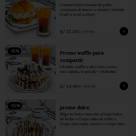
1 sandwich(Croissant de pollo, 
croissant de huevo o mixto) + bebida 
(Café o iced coffee)
S/ 23.20
S/ 29.00
-
15
%
Promo waffle para
compartir
1 double waffle a elección ( oreo, 
noccialatta, tropical) + 2 bebidas
S/ 54.40
S/ 64.00
-
25
%
promo dulce
Elige tu Dulce favorito (CrepeDulce 
de leche o Crepe salsa de toffe o 
Crepe chocolate casero o Crepe miel 
de maple o waffle salsa de toffe o 
waffle chocolate casero) + bebida 