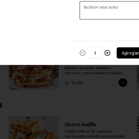
oreo, salsa de chocolate clasico y 
salsa de chocolate blanco, helado 
de oreo o a eleccion y chantilly
S/ 38.00
Double waffle
Agrega
strawberry
Doble waffle de la casa, fresas, 
plátano, pecanas, helado a 
elección, crema batida y bañado 
en salsa de dulce de leche.
S/ 35.00
a
Green waffle
waffle relleno de espinaca, 
mozzarella, cebolla caramelizada, 