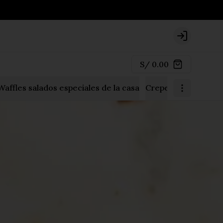
Login
S/ 0.00
Waffles salados especiales de la casa
Crepes salados
Sa