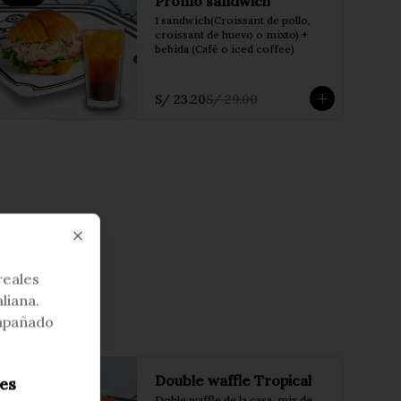
Promo sandwich
1 sandwich(Croissant de pollo, 
croissant de huevo o mixto) + 
bebida (Café o iced coffee)
S/ 23.20
S/ 29.00
Close
reales
aliana.
mpañado
Double waffle Tropical
es
Doble waffle de la casa, mix de 