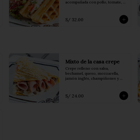
acompañada con pollo, tomate, 
salsa bechamel, germinados y 
parmesano.
S/ 32.00
Mixto de la casa crepe
Crepe relleno con salsa, 
bechamel, queso, mozzarella, 
jamón inglés, champiñones y 
orégano.
S/ 24.00