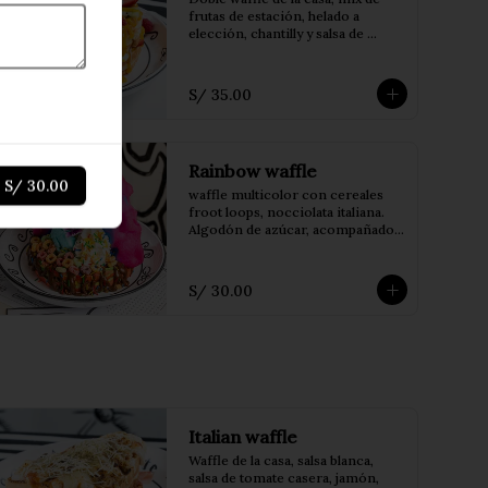
frutas de estación, helado a 
elección, chantilly y salsa de 
maracumango
S/ 35.00
Rainbow waffle
r
S/ 30.00
waffle multicolor con cereales 
froot loops, nocciolata italiana. 
Algodón de azúcar, acompañado 
de helado a elección.
S/ 30.00
Italian waffle
Waffle de la casa, salsa blanca, 
salsa de tomate casera, jamón, 