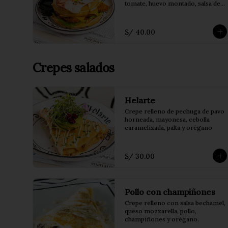
tomate, huevo montado, salsa de 
la casa, acompañado de papas 
fritas
S/ 40.00
Crepes salados
Helarte
Crepe relleno de pechuga de pavo 
horneada, mayonesa, cebolla 
caramelizada, palta y orégano
S/ 30.00
Pollo con champiñones
Crepe relleno con salsa bechamel, 
queso mozzarella, pollo, 
champiñones y orégano.