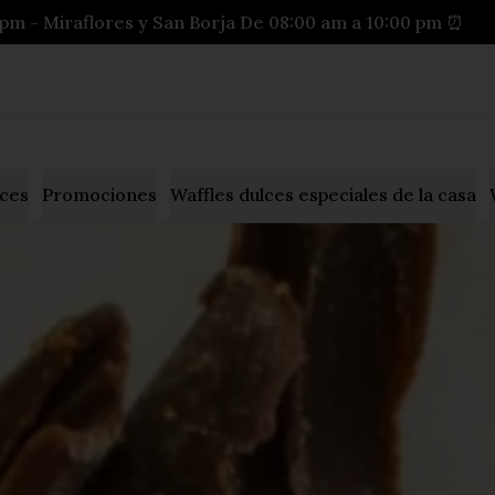
pm - Miraflores y San Borja De 08:00 am a 10:00 pm ⏰
lces
Promociones
Waffles dulces especiales de la casa