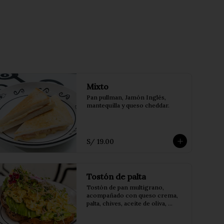
Mixto
Pan pullman, Jamón Inglés, 
mantequilla y queso cheddar.
S/ 19.00
Tostón de palta
Tostón de pan multigrano, 
acompañado con queso crema, 
palta, chives, aceite de oliva, 
semillas de girasol, brotes de 
alfalfa y huevo revuelto