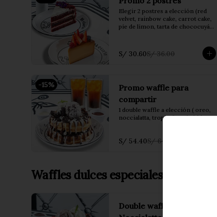
Promo 2 postres
Elegir 2 postres a elección (red 
velvet, rainbow cake, carrot cake, 
pie de limon, tarta de chococuyá, 
flan dulce de leche o crumble de 
manzana)
S/ 30.60
S/ 36.00
-
15
%
Promo waffle para
compartir
1 double waffle a elección ( oreo, 
noccialatta, tropical) + 2 bebidas
S/ 54.40
S/ 64.00
Waffles dulces especiales de la casa
Double waffle