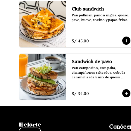
Club sandwich
Pan pullman, jamón inglés, queso, 
pavo, huevo, tocino y papas fritas
S/ 45.00
Sandwich de pavo
Pan campesino, con palta, 
champiñones salteados, cebolla 
caramelizada y mix de queso 
edam y mozzarella
S/ 34.00
Conóce