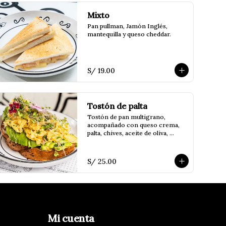
Mixto
Pan pullman, Jamón Inglés, 
mantequilla y queso cheddar.
S/ 19.00
Tostón de palta
Tostón de pan multigrano, 
acompañado con queso crema, 
palta, chives, aceite de oliva, 
semillas de girasol, brotes de 
alfalfa y huevo revuelto
S/ 25.00
Mi cuenta