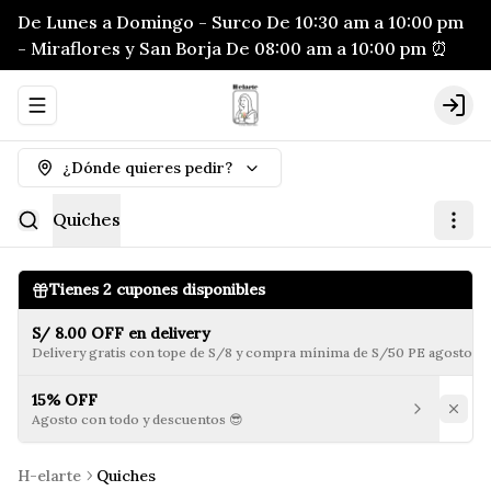
De Lunes a Domingo - Surco De 10:30 am a 10:00 pm
- Miraflores y San Borja De 08:00 am a 10:00 pm ⏰
Abrir menu de navegación
Logi
¿Dónde quieres pedir?
Quiches
Tienes
2
cupones disponibles
S/ 8.00 OFF en delivery
Delivery gratis con tope de S/8 y compra mínima de S/50 PE agosto 20
15% OFF
Agosto con todo y descuentos 😎
H-elarte
Quiches