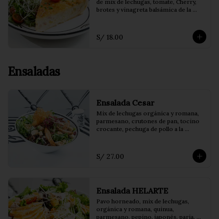
de mix de lechugas, tomate, Cherry, 
brotes y vinagreta balsámica de la 
casa.
S/ 18.00
Ensaladas
Ensalada Cesar
Mix de lechugas orgánica y romana, 
parmesano, crutones de pan, tocino 
crocante, pechuga de pollo a la 
plancha y vinagreta cesar.
S/ 27.00
Ensalada HELARTE
Pavo horneado, mix de lechugas, 
orgánica y romana, quinua, 
parmesano, pepino, japonés, paria, 