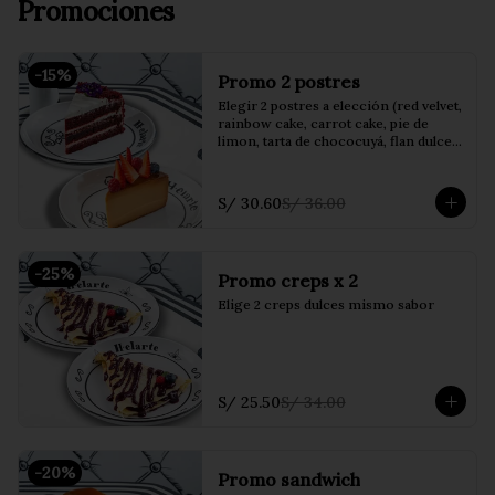
Promociones
-
15
%
Promo 2 postres
Elegir 2 postres a elección (red velvet, 
rainbow cake, carrot cake, pie de 
limon, tarta de chococuyá, flan dulce 
de leche o crumble de manzana)
S/ 30.60
S/ 36.00
-
25
%
Promo creps x 2
Elige 2 creps dulces mismo sabor
S/ 25.50
S/ 34.00
-
20
%
Promo sandwich