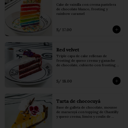
Cake de vainilla con crema pastelera 
de chocolate blanco, frosting y 
rainbow caramel
S/ 17.00
Red velvet
Triple capa de cake rellenas de 
frosting de queso crema y ganache 
de chocolate, cubierto con frosting y 
virutas de cake, acompañado de salsa 
de la casa.
S/ 18.00
Tarta de chococuyá
Base de galleta de chocolate, mousse 
de maracuyá con topping de Chantilly 
y queso crema, limón y coulis de 
maracuyá.