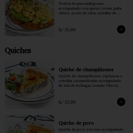
Tostón de pan multigrano, 
acompañado con queso crema, palta, 
chives, aceite de oliva, semillas de 
girasol, brotes de alfalfa y huevo 
revuelto
S/ 25.00
Quiches
Quiche de champiñones
Quiche de champiñones, espinacas y 
cebollas caramelizadas acompañado 
de mix de lechugas, tomate Cherry, 
brotes y vinagreta balsámica o de la 
casa.
S/ 22.00
Quiche de poro
Quiche de poro y tocino acompañado 