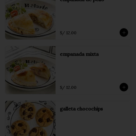
S/ 12.00
empanada mixta
S/ 12.00
galleta chocochips