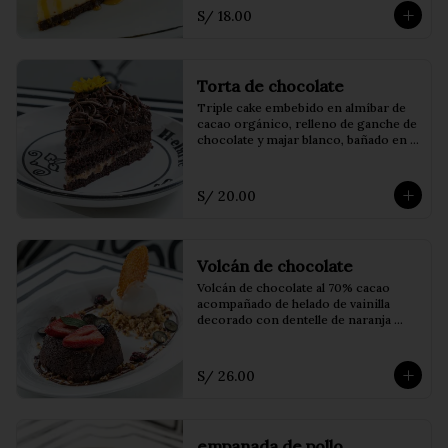
S/ 18.00
Torta de chocolate
Triple cake embebido en almíbar de 
cacao orgánico, relleno de ganche de 
chocolate y majar blanco, bañado en 
fudge artesanal
S/ 20.00
Volcán de chocolate
Volcán de chocolate al 70% cacao 
acompañado de helado de vainilla 
decorado con dentelle de naranja 
encima, frutos del bosque, praliné de 
pecanas y coulis de frutos rojos.
S/ 26.00
empanada de pollo