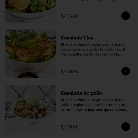
crocante, tomate Cherry y 
champiñones salteados. 
Acompañados de vinagreta de 
S/ 35.00
balsámico
Ensalada Thai
Mix de lechugas orgánicas, romana, 
verde, espinaca, pollo teriyaki, frejol 
chino, palta, zanahoria encurtida, 
decorado con wantán frito 
acompañado de salsa thai
S/ 38.00
Ensalada de pollo
Mix de lechugas orgánica y romana, 
pollo a la plancha, choclo americano, 
tocino, pepino japonés, queso fresco, 
rabanito encurtido, decorado con 
crocantes de wantán acompañado de 
salsa honey mustard.
S/ 38.00