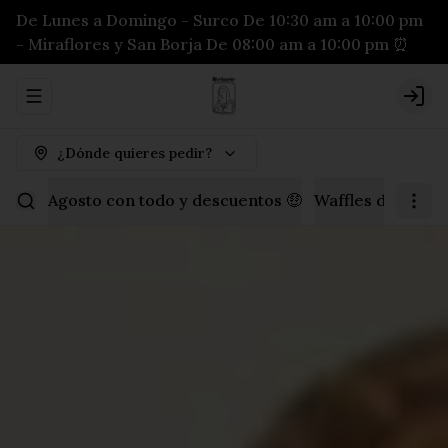
De Lunes a Domingo - Surco De 10:30 am a 10:00 pm
- Miraflores y San Borja De 08:00 am a 10:00 pm ⏰
Abrir menu de navegación
Logi
¿Dónde quieres pedir?
Agosto con todo y descuentos 🤑
Waffles dulces
P