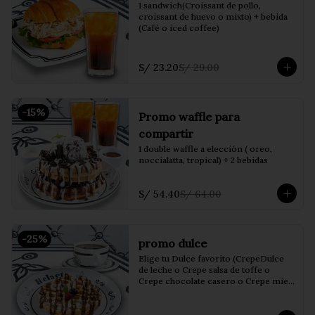
1 sandwich(Croissant de pollo, 
croissant de huevo o mixto) + bebida 
(Café o iced coffee)
S/ 23.20
S/ 29.00
-
15
%
Promo waffle para
compartir
1 double waffle a elección ( oreo, 
noccialatta, tropical) + 2 bebidas
S/ 54.40
S/ 64.00
-
25
%
promo dulce
Elige tu Dulce favorito (CrepeDulce 
de leche o Crepe salsa de toffe o 
Crepe chocolate casero o Crepe miel 
de maple o waffle salsa de toffe o 
waffle chocolate casero) + bebida 
(Café o iced coffee)