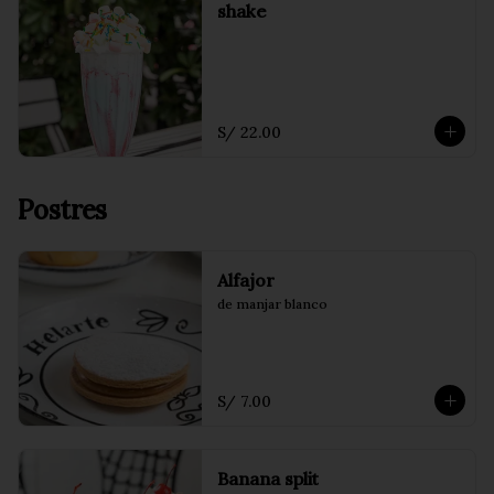
shake
S/ 22.00
Postres
Alfajor
de manjar blanco
S/ 7.00
Banana split