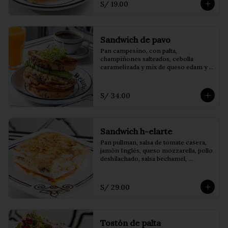
S/ 19.00
Sandwich de pavo
Pan campesino, con palta, 
champiñones salteados, cebolla 
caramelizada y mix de queso edam y 
mozzarella
S/ 34.00
Sandwich h-elarte
Pan pullman, salsa de tomate casera, 
jamón Inglés, queso mozzarella, pollo 
deshilachado, salsa bechamel, 
champiñones salteados y orégano.
S/ 29.00
Tostón de palta