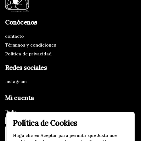
Conócenos
contacto
Términos y condiciones
Política de privacidad
Redes sociales
Instagram
Mi cuenta
Pedir
Iniciar sesión
Política de Cookies
Haga clic en Aceptar para permitir que Justo use