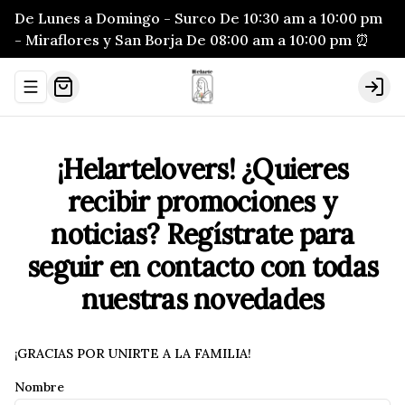
De Lunes a Domingo - Surco De 10:30 am a 10:00 pm
- Miraflores y San Borja De 08:00 am a 10:00 pm ⏰
Abrir menu de navegación
Logi
¡Helartelovers! ¿Quieres
recibir promociones y
noticias? Regístrate para
seguir en contacto con todas
nuestras novedades
¡GRACIAS POR UNIRTE A LA FAMILIA!
Nombre